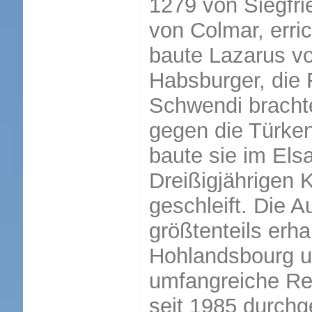
1279 von Siegfr
von Colmar, erri
baute Lazarus v
Habsburger, die 
Schwendi bracht
gegen die Türken
baute sie im Elsa
Dreißigjährigen 
geschleift. Die 
größtenteils erha
Hohlandsbourg u
umfangreiche Re
seit 1985 durchg