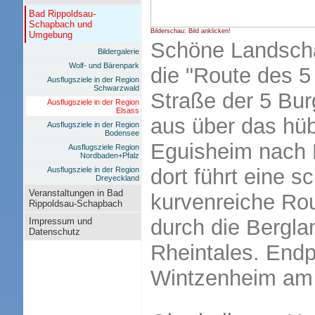
Bad Rippoldsau-
Schapbach und
Bilderschau: Bild anklicken!
Umgebung
Schöne Landschaf
Bildergalerie
Wolf- und Bärenpark
die "Route des 5
Ausflugsziele in der Region
Schwarzwald
Straße der 5 Bu
Ausflugsziele in der Region
Elsass
aus über das hü
Ausflugsziele in der Region
Bodensee
Eguisheim nach 
Ausflugsziele Region
Nordbaden+Pfalz
dort führt eine 
Ausflugsziele in der Region
Dreyeckland
Veranstaltungen in Bad
kurvenreiche Ro
Rippoldsau-Schapbach
durch die Bergla
Impressum und
Datenschutz
Rheintales. Endp
Wintzenheim am 