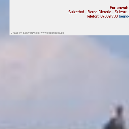
Ferienwoh
Sulzerhof - Bernd Dieterle - Sulzst
Telefon: 07839/708
bernd
Urlaub im Schwarzwald: www.badenpage.de