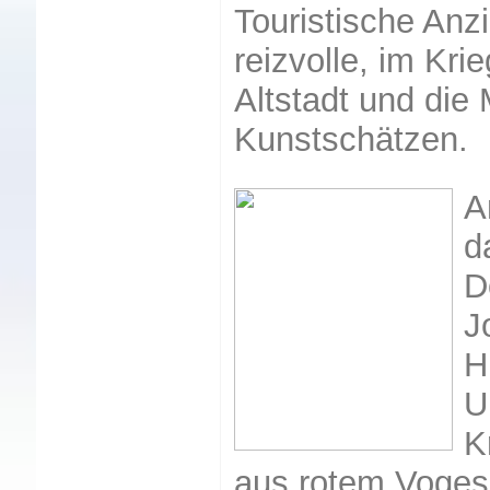
Touristische Anz
reizvolle, im Kri
Altstadt und di
Kunstschätzen.
A
d
D
J
H
U
K
aus rotem Vogese