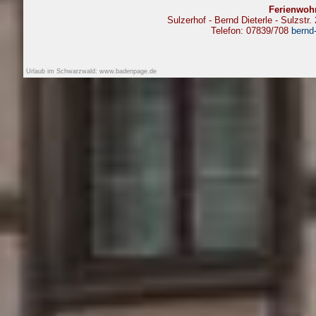
Ferienwoh
Sulzerhof - Bernd Dieterle - Sulzst
Telefon: 07839/708
bernd
Urlaub im Schwarzwald: www.badenpage.de