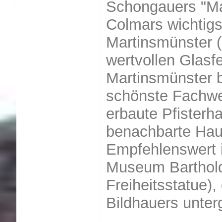
Schongauers "M
Colmars wichtigs
Martinsmünster (
wertvollen Glas
Martinsmünster b
schönste Fachw
erbaute Pfisterh
benachbarte Hau
Empfehlenswert 
Museum Barthold
Freiheitsstatue)
Bildhauers unterg