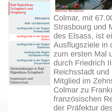
Bad Rippoldsau-
Schapbach und
Bilderschau: Bild anklicken!
Umgebung
Colmar, mit 67.
Bildergalerie
Wolf- und Bärenpark
Strasbourg und M
Ausflugsziele in der Region
Schwarzwald
des Elsass, ist e
Ausflugsziele in der Region
Elsass
Ausflugsziele in 
Ausflugsziele in der Region
Bodensee
zum ersten Mal u
Ausflugsziele Region
Nordbaden+Pfalz
durch Friedrich I
Ausflugsziele in der Region
Dreyeckland
Veranstaltungen in Bad
Reichsstadt und 
Rippoldsau-Schapbach
Mitglied im Zehn
Impressum und
Datenschutz
Colmar zu Frank
französischen Re
der Präfektur de